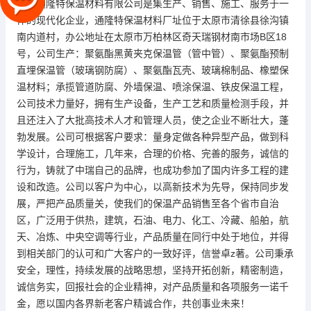
山西通隆特保温材料有限公司是集生产、销售、施工、服务于一
体的现代化企业，通隆特保温材料厂址位于太原市清徐县徐沟镇
南内道村，办公地址在太原市万柏林区奇天瑞钢材南市场B区18
号，公司生产：聚氨酯黑黄夹克保温管（管中管）、聚氨酯预制
直埋保温管（玻璃钢防腐）、聚氨酯瓦壳、玻璃棉制品、橡塑保
温材料；承揽管道防腐、外墙保温、喷涂保温、铁皮保温工程，
公司技术力量好，拥有生产设备，生产工艺和质量检测手段，并
且还注入了大批高技术人才和管理人员，使之企业不断壮大，蓬
勃发展。公司可根据客户要求：量身定做各种异型产品，做到科
学设计，合理施工，几年来，合理的价格、完善的服务，诚信的
行为，铸就了中瑞自己的品牌，也成功参加了国内许多工程的建
设和改造。公司以客户为中心，以高新技术为先导，保持同步发
展，严把产品质量关，使我们的保温产品销售至各个省市自治
区，广泛用于供热，建筑，石油、电力、化工、冷藏、船舶，航
天、冶炼、中央空调等行业，产品质量在同行中处于地位，并得
到相关部门的认可和广大客户的一致好评，信誉卓z著。公司秉承
安全，理性，持续发展的战略思想，坚持开拓创新，精密制造，
诚信务实，回报社会的企业精神，对产品质量和各项服务一诺千
金，愿以国内各界新老客户精诚合作，共创事业未来！