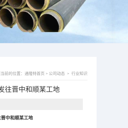
您当前的位置：
通隆特首页
公司动态
行业知识
>
>
，发往晋中和顺某工地
往晋中和顺某工地