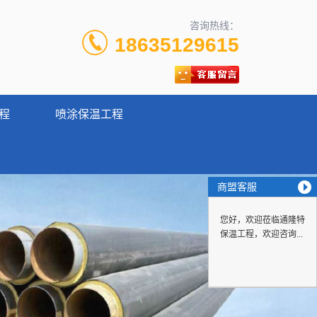
咨询热线：
18635129615
程
喷涂保温工程
商盟客服
您好，欢迎莅临通隆特
保温工程，欢迎咨询...